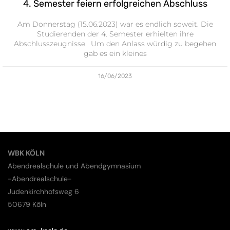
4. Semester feiern erfolgreichen Abschluss
Am Donnerstag (15.06.2023) war es endlich soweit. Die
Studierenden der 4. Semester erhielten ihre
Abschlusszeugnisse. Um den Anlass würdig zu begehen
gab es ein kleines
16/06/2023
WBK KÖLN
Abendrealschule und Abendgymnasium
-Abendrealschule-
Judenkirchhofsweg 6
50679 Köln