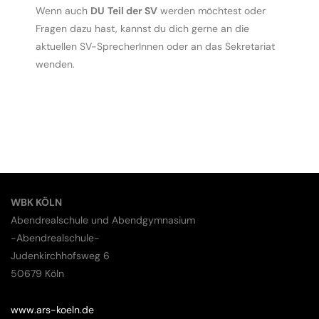
Wenn auch
DU
Teil der SV
werden möchtest oder
Fragen dazu hast, kannst du dich gerne an die
aktuellen SV-SprecherInnen oder an das Sekretariat
wenden.
WBK KÖLN
Abendrealschule und Abendgymnasium
-Abendrealschule-
Judenkirchhofsweg 6
50679 Köln
www.ars-koeln.de