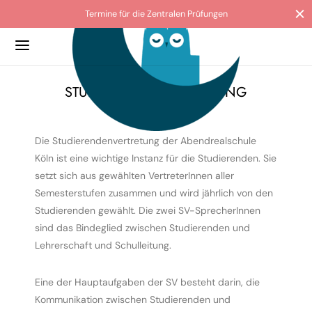
Termine für die Zentralen Prüfungen
Back
Back
Back
Back
Back
STUDIERENDENVERTRETUNG
O
ATUNG & HILFE
ULABSCHLÜSSE
IVITÄTEN & PROJEKTE
G
Die Studierendenvertretung der Abendrealschule
 die Abendrealschule der Stadt Köln
tungslehrkräfte
lanmeldung
ranz macht Schule
s und Collagen
Köln ist eine wichtige Instanz für die Studierenden. Sie
setzt sich aus gewählten VertreterInnen aller
ild
sorientierung
ussetzung
le ohne Rassismus
Semesterstufen zusammen und wird jährlich von den
Studierenden gewählt. Die zwei SV-SprecherInnen
egium
ierendenvertretung
tungsbewertung
lgarten
sind das Bindeglied zwischen Studierenden und
erationspartner
nzierung & Förderung
rale Prüfungen ZP10
Lehrerschaft und Schulleitung.
ordnung
hilfe
er
Eine der Hauptaufgaben der SV besteht darin, die
Kommunikation zwischen Studierenden und
loads