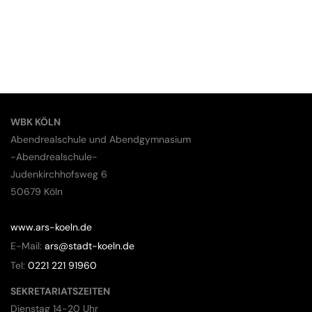
WBK KÖLN
Abendrealschule und Abendgymnasium
-Abendrealschule-
Judenkirchhofsweg 6
50679 Köln
www.ars-koeln.de
E-Mail:
ars@stadt-koeln.de
Tel:
0221 221 91960
SEKRETARIATSZEITEN
Dienstag 14-20 Uhr