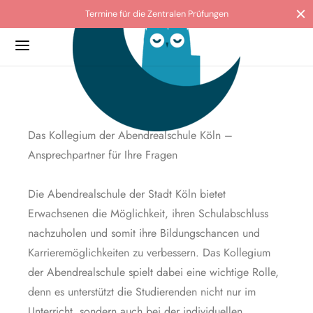
Termine für die Zentralen Prüfungen
Back
Back
Back
Back
Back
KOLLEGIUM
O
ATUNG & HILFE
ULABSCHLÜSSE
IVITÄTEN & PROJEKTE
G
Das Kollegium der Abendrealschule Köln –
 die Abendrealschule der Stadt Köln
tungslehrkräfte
lanmeldung
ranz macht Schule
s und Collagen
Ansprechpartner für Ihre Fragen
ild
sorientierung
ussetzung
le ohne Rassismus
Die Abendrealschule der Stadt Köln bietet
Erwachsenen die Möglichkeit, ihren Schulabschluss
egium
ierendenvertretung
tungsbewertung
lgarten
nachzuholen und somit ihre Bildungschancen und
erationspartner
nzierung & Förderung
rale Prüfungen ZP10
Karrieremöglichkeiten zu verbessern. Das Kollegium
der Abendrealschule spielt dabei eine wichtige Rolle,
ordnung
hilfe
er
denn es unterstützt die Studierenden nicht nur im
loads
Unterricht, sondern auch bei der individuellen