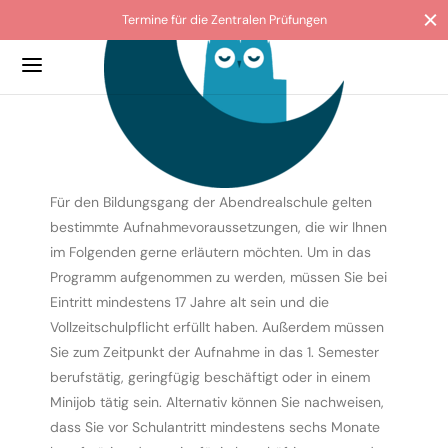
Termine für die Zentralen Prüfungen
Back
Back
Back
Back
Back
VORAUSSETZUNG
O
ATUNG & HILFE
ULABSCHLÜSSE
IVITÄTEN & PROJEKTE
G
Für den Bildungsgang der Abendrealschule gelten
 die Abendrealschule der Stadt Köln
tungslehrkräfte
lanmeldung
ranz macht Schule
s und Collagen
bestimmte Aufnahmevoraussetzungen, die wir Ihnen
im Folgenden gerne erläutern möchten. Um in das
ild
sorientierung
ussetzung
le ohne Rassismus
Programm aufgenommen zu werden, müssen Sie bei
Eintritt mindestens 17 Jahre alt sein und die
egium
ierendenvertretung
tungsbewertung
lgarten
Vollzeitschulpflicht erfüllt haben. Außerdem müssen
erationspartner
nzierung & Förderung
rale Prüfungen ZP10
Sie zum Zeitpunkt der Aufnahme in das 1. Semester
berufstätig, geringfügig beschäftigt oder in einem
ordnung
hilfe
er
Minijob tätig sein. Alternativ können Sie nachweisen,
dass Sie vor Schulantritt mindestens sechs Monate
loads