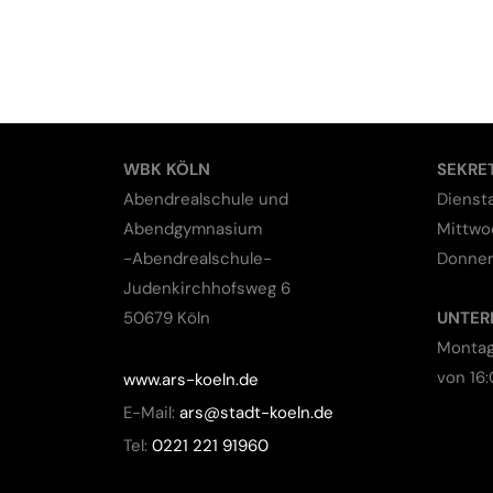
WBK KÖLN
SEKRE
Abendrealschule und
Dienst
Abendgymnasium
Mittwo
-Abendrealschule-
Donner
Judenkirchhofsweg 6
50679 Köln
UNTER
Montag
von 16:
www.ars-koeln.de
E-Mail:
ars@stadt-koeln.de
Tel:
0221 221 91960