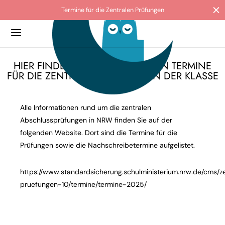
Termine für die Zentralen Prüfungen
Back
Back
Back
Back
Back
HIER FINDEN SIE ALLE AKTUELLEN TERMINE
FÜR DIE ZENTRALEN PRÜFUNGEN DER KLASSE
10:
O
ATUNG & HILFE
ULABSCHLÜSSE
IVITÄTEN & PROJEKTE
G
Alle Informationen rund um die zentralen
 die Abendrealschule der Stadt Köln
tungslehrkräfte
lanmeldung
ranz macht Schule
s und Collagen
Abschlussprüfungen in NRW finden Sie auf der
ild
sorientierung
ussetzung
le ohne Rassismus
folgenden Website. Dort sind die Termine für die
Prüfungen sowie die Nachschreibetermine aufgelistet.
egium
ierendenvertretung
tungsbewertung
lgarten
https://www.standardsicherung.schulministerium.nrw.de/cms/z
erationspartner
nzierung & Förderung
rale Prüfungen ZP10
pruefungen-10/termine/termine-2025/
ordnung
hilfe
er
loads